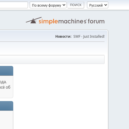
Новости:
SMF - Just Installed!
ода.
всё об