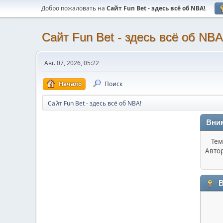
Добро пожаловать на
Сайт Fun Bet - здесь всё об NBA!
.
Сайт Fun Bet - здесь всё об NBA
Авг. 07, 2026, 05:22
Начало
Поиск
Сайт Fun Bet - здесь всё об NBA!
Вни
Тем
Авто
В