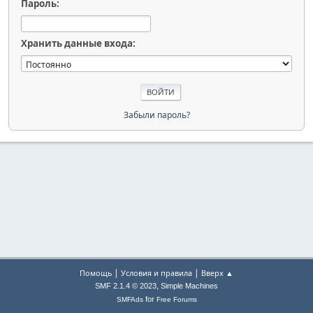
Пароль:
Хранить данные входа:
Забыли пароль?
|
|
Помощь
Условия и правила
Вверх ▲
,
SMF 2.1.4 © 2023
Simple Machines
for
SMFAds
Free Forums