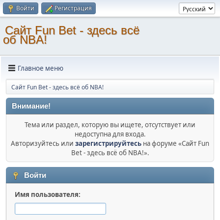
Войти
Регистрация
Сайт Fun Bet - здесь всё
об NBA!
Главное меню
Сайт Fun Bet - здесь всё об NBA!
Внимание!
Тема или раздел, которую вы ищете, отсутствует или
недоступна для входа.
Авторизуйтесь или
зарегистрируйтесь
на форуме «Сайт Fun
Bet - здесь всё об NBA!».
Войти
Имя пользователя: