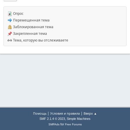
Опрос
Перемещенная тема
Заблокированная тема
Закрепленная тема
Тема, которую вы отслеживаете
|
|
Помощь
Условия и правила
Вверх ▲
,
SMF 2.1.4 © 2023
Simple Machines
for
SMFAds
Free Forums