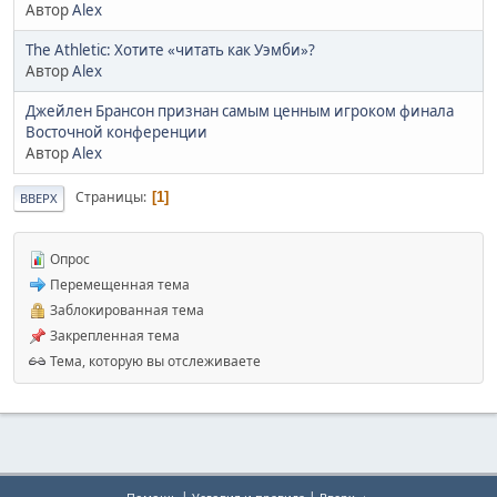
Автор
Alex
The Athletic: Хотите «читать как Уэмби»?
Автор
Alex
Джейлен Брансон признан самым ценным игроком финала
Восточной конференции
Автор
Alex
Страницы
1
ВВЕРХ
Опрос
Перемещенная тема
Заблокированная тема
Закрепленная тема
Тема, которую вы отслеживаете