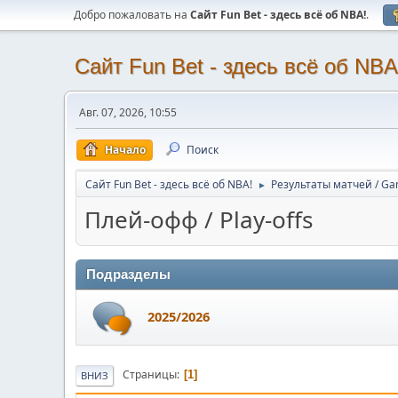
Добро пожаловать на
Сайт Fun Bet - здесь всё об NBA!
.
Сайт Fun Bet - здесь всё об NBA
Авг. 07, 2026, 10:55
Начало
Поиск
Сайт Fun Bet - здесь всё об NBA!
Результаты матчей / Ga
►
Плей-офф / Play-offs
Подразделы
2025/2026
Страницы
1
ВНИЗ