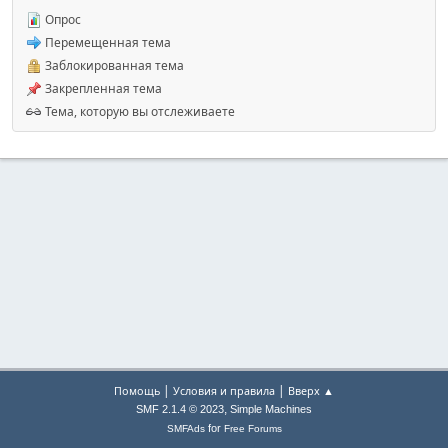
Опрос
Перемещенная тема
Заблокированная тема
Закрепленная тема
Тема, которую вы отслеживаете
|
|
Помощь
Условия и правила
Вверх ▲
,
SMF 2.1.4 © 2023
Simple Machines
for
SMFAds
Free Forums