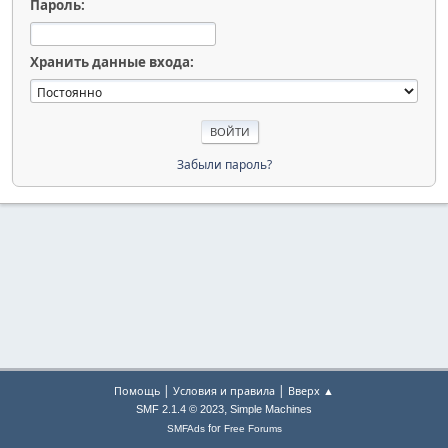
Пароль:
Хранить данные входа:
Забыли пароль?
|
|
Помощь
Условия и правила
Вверх ▲
,
SMF 2.1.4 © 2023
Simple Machines
for
SMFAds
Free Forums