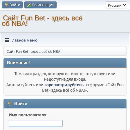
Войти
Регистрация
Сайт Fun Bet - здесь всё
об NBA!
Главное меню
Сайт Fun Bet - здесь всё об NBA!
Внимание!
Тема или раздел, которую вы ищете, отсутствует или
недоступна для входа.
Авторизуйтесь или
зарегистрируйтесь
на форуме «Сайт Fun
Bet - здесь всё об NBA!».
Войти
Имя пользователя: