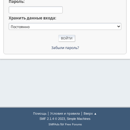
Пароль:
Хранить данные входа:
Забыли пароль?
|
|
Помощь
Условия и правила
Вверх ▲
,
SMF 2.1.4 © 2023
Simple Machines
for
SMFAds
Free Forums