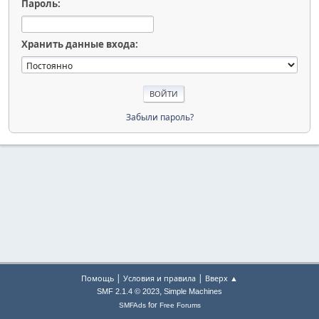
Пароль:
Хранить данные входа:
Забыли пароль?
|
|
Помощь
Условия и правила
Вверх ▲
,
SMF 2.1.4 © 2023
Simple Machines
for
SMFAds
Free Forums