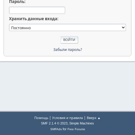
Пароль:
Хранить данные входа:
Забыли пароль?
|
|
Помощь
Условия и правила
Вверх ▲
,
SMF 2.1.4 © 2023
Simple Machines
for
SMFAds
Free Forums