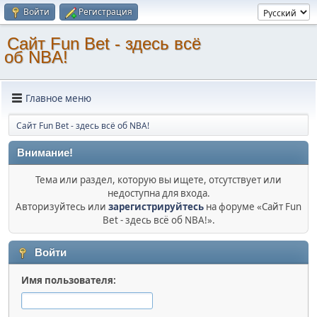
Войти
Регистрация
Сайт Fun Bet - здесь всё
об NBA!
Главное меню
Сайт Fun Bet - здесь всё об NBA!
Внимание!
Тема или раздел, которую вы ищете, отсутствует или
недоступна для входа.
Авторизуйтесь или
зарегистрируйтесь
на форуме «Сайт Fun
Bet - здесь всё об NBA!».
Войти
Имя пользователя: