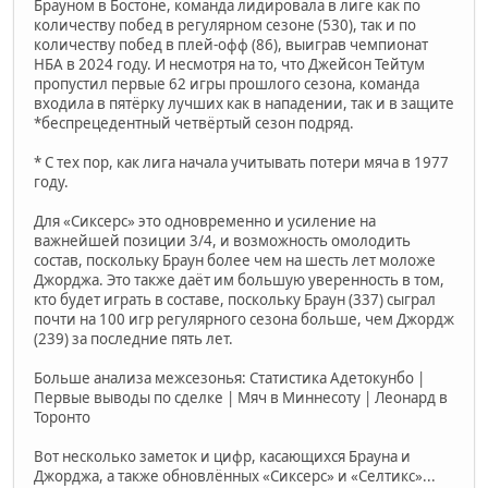
Брауном в Бостоне, команда лидировала в лиге как по
количеству побед в регулярном сезоне (530), так и по
количеству побед в плей-офф (86), выиграв чемпионат
НБА в 2024 году. И несмотря на то, что Джейсон Тейтум
пропустил первые 62 игры прошлого сезона, команда
входила в пятёрку лучших как в нападении, так и в защите
*беспрецедентный четвёртый сезон подряд.
* С тех пор, как лига начала учитывать потери мяча в 1977
году.
Для «Сиксерс» это одновременно и усиление на
важнейшей позиции 3/4, и возможность омолодить
состав, поскольку Браун более чем на шесть лет моложе
Джорджа. Это также даёт им большую уверенность в том,
кто будет играть в составе, поскольку Браун (337) сыграл
почти на 100 игр регулярного сезона больше, чем Джордж
(239) за последние пять лет.
Больше анализа межсезонья: Статистика Адетокунбо |
Первые выводы по сделке | Мяч в Миннесоту | Леонард в
Торонто
Вот несколько заметок и цифр, касающихся Брауна и
Джорджа, а также обновлённых «Сиксерс» и «Селтикс»...