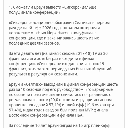
1. Сможет ли Браун вывести «Сиксерс» дальше
полуфинала конференции?
«Сиксерс» сенсационно обыграли «Селтикс» в первом
раунде плей-офф 2026 года, но затем потерпели
поражение от «Нью-Йорк Никс» в полуфинале
конференции, где и заканчивались шесть из их
последних девяти сезонов.
За эти девять лет (начиная с сезона 2017-18) 19 из 30
франшиз лиги хотя бы раз выходили в финал
конференции. «Сиксерс» не входят в число этих 19
франшиз, хотя за этот период у них был пятый лучший
результат в регулярном сезоне лиги.
Браун и «Селтикс» выходили в финал конференции шесть
раз за 10 сезонов под его руководством. Его карьерные
показатели практически не снизились по сравнению с
регулярным сезоном (20,0 очков за игру при истинном
проценте попаданий 57,1%) и плей-офф (19,6 очков при
57,4%), и два года назад он был признан MVP финала
Восточной конференции и финала НБА.
За последние 10 лет Браун сыграл на 15 игр плей-офф