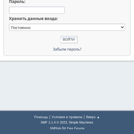
Пароль:
Хранить данные входа:
Забыли пароль?
|
|
Помощь
Условия и правила
Вверх ▲
,
SMF 2.1.4 © 2023
Simple Machines
for
SMFAds
Free Forums