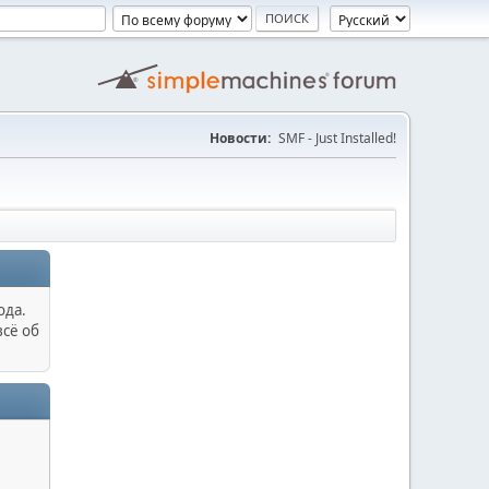
Новости:
SMF - Just Installed!
ода.
всё об