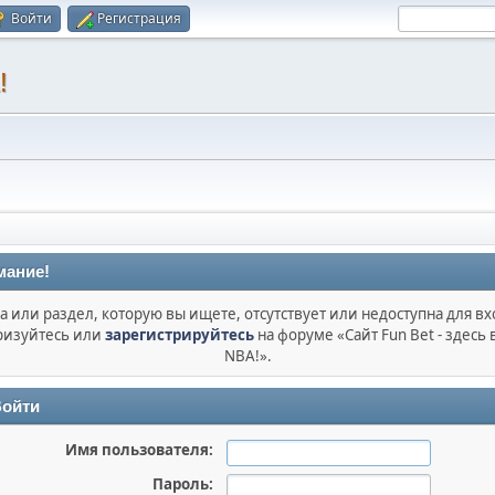
Войти
Регистрация
!
мание!
а или раздел, которую вы ищете, отсутствует или недоступна для вх
ризуйтесь или
зарегистрируйтесь
на форуме «Сайт Fun Bet - здесь 
NBA!».
ойти
Имя пользователя:
Пароль: