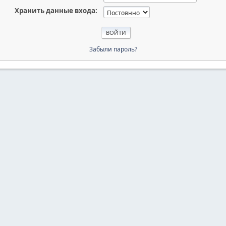
Хранить данные входа:
Забыли пароль?