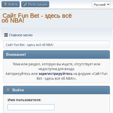
Войти
Регистрация
Сайт Fun Bet - здесь всё
об NBA!
Главное меню
Сайт Fun Bet - здесь всё об NBA!
Внимание!
Тема или раздел, которую вы ищете, отсутствует или
недоступна для входа.
Авторизуйтесь или
зарегистрируйтесь
на форуме «Сайт Fun
Bet - здесь всё об NBA!».
Войти
Имя пользователя: