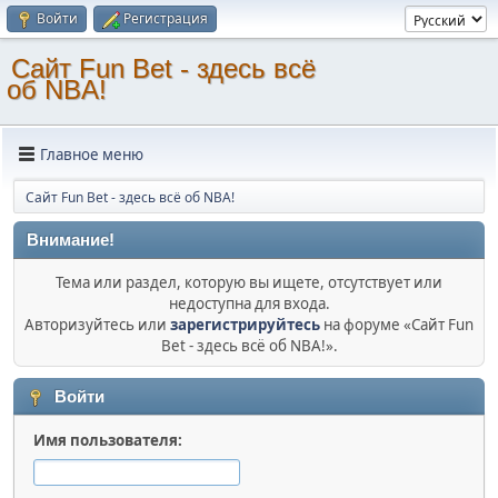
Войти
Регистрация
Сайт Fun Bet - здесь всё
об NBA!
Главное меню
Сайт Fun Bet - здесь всё об NBA!
Внимание!
Тема или раздел, которую вы ищете, отсутствует или
недоступна для входа.
Авторизуйтесь или
зарегистрируйтесь
на форуме «Сайт Fun
Bet - здесь всё об NBA!».
Войти
Имя пользователя: