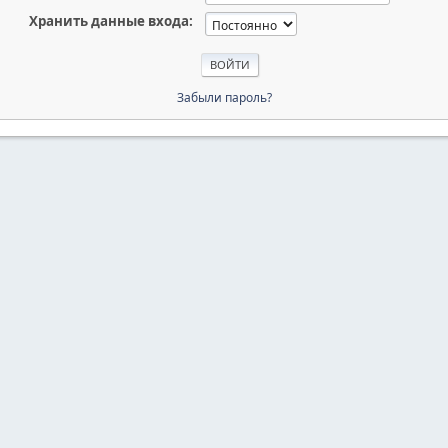
Хранить данные входа:
Забыли пароль?