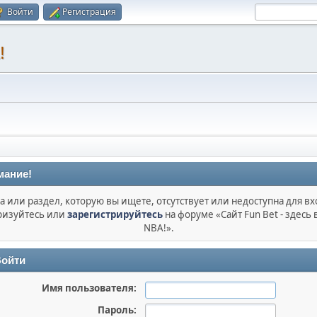
Войти
Регистрация
!
мание!
а или раздел, которую вы ищете, отсутствует или недоступна для вх
ризуйтесь или
зарегистрируйтесь
на форуме «Сайт Fun Bet - здесь 
NBA!».
ойти
Имя пользователя:
Пароль: