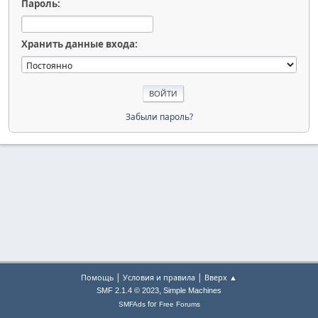
Пароль:
Хранить данные входа:
Забыли пароль?
|
|
Помощь
Условия и правила
Вверх ▲
,
SMF 2.1.4 © 2023
Simple Machines
for
SMFAds
Free Forums