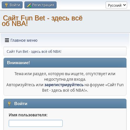
Войти
Регистрация
Сайт Fun Bet - здесь всё
об NBA!
Главное меню
Сайт Fun Bet - здесь всё об NBA!
Внимание!
Тема или раздел, которую вы ищете, отсутствует или
недоступна для входа.
Авторизуйтесь или
зарегистрируйтесь
на форуме «Сайт Fun
Bet - здесь всё об NBA!».
Войти
Имя пользователя: