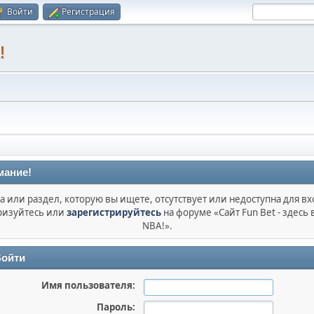
Войти
Регистрация
!
мание!
а или раздел, которую вы ищете, отсутствует или недоступна для вх
ризуйтесь или
зарегистрируйтесь
на форуме «Сайт Fun Bet - здесь 
NBA!».
ойти
Имя пользователя:
Пароль: