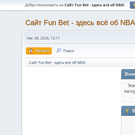
Добро пожаловать на
Сайт Fun Bet - здесь всё об NBA!
.
Сайт Fun Bet - здесь всё об NBA
Авг. 08, 2026, 12:11
Начало
Поиск
Сайт Fun Bet - здесь всё об NBA!
Вни
Тем
Авто
В