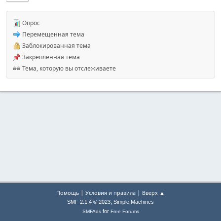
Опрос
Перемещенная тема
Заблокированная тема
Закрепленная тема
Тема, которую вы отслеживаете
|
|
Помощь
Условия и правила
Вверх ▲
,
SMF 2.1.4 © 2023
Simple Machines
for
SMFAds
Free Forums