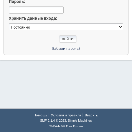
Пароль:
Хранить данные входа:
Забыли пароль?
|
|
Помощь
Условия и правила
Вверх ▲
,
SMF 2.1.4 © 2023
Simple Machines
for
SMFAds
Free Forums